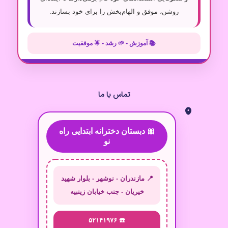
روشن، موفق و الهام‌بخش را برای خود بسازند.
📚 آموزش • 🌱 رشد • 🌟 موفقیت
تماس با ما
🎀 دبستان دخترانه ابتدایی راه
نو
📍 مازندران - نوشهر - بلوار شهید
خیریان - جنب خیابان زینبیه
☎️ ۵۲۱۴۱۹۷۶